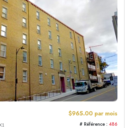
$965.00 par mois
# Référence :
486
2X1