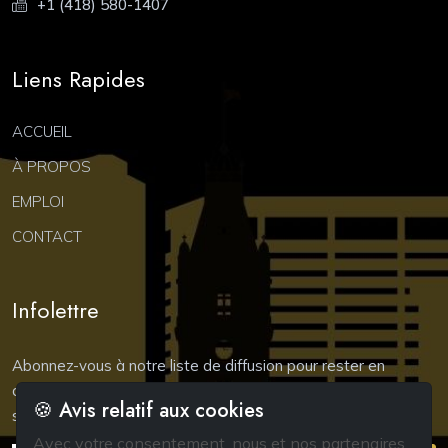
+1 (418) 580-1407
Liens Rapides
ACCUEIL
À PROPOS
EMPLOI
CONTACT
Infolettre
Abonnez-vous à notre liste de diffusion pour rester en
contact !Nous vous tiendrons au courant de nos nouveautés
🍪 Avis relatif aux cookies
sur le marché.
Avec votre consentement, nous et nos partenaires